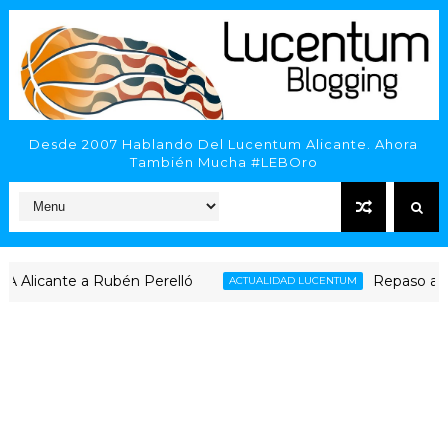
Desde 2007 Hablando Del Lucentum Alicante. Ahora
También Mucha #LEBOro
cante a Rubén Perelló
Repaso al compli
ACTUALIDAD LUCENTUM