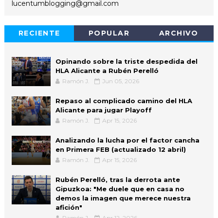
lucentumblogging@gmail.com
RECIENTE
POPULAR
ARCHIVO
Opinando sobre la triste despedida del
HLA Alicante a Rubén Perelló
Ramón J.
Jun 05, 2026
Repaso al complicado camino del HLA
Alicante para jugar Playoff
Ramón J.
Apr 15, 2026
Analizando la lucha por el factor cancha
en Primera FEB (actualizado 12 abril)
Ramón J.
Apr 15, 2026
Rubén Perelló, tras la derrota ante
Gipuzkoa: "Me duele que en casa no
demos la imagen que merece nuestra
afición"
Ramón J.
Apr 12, 2026