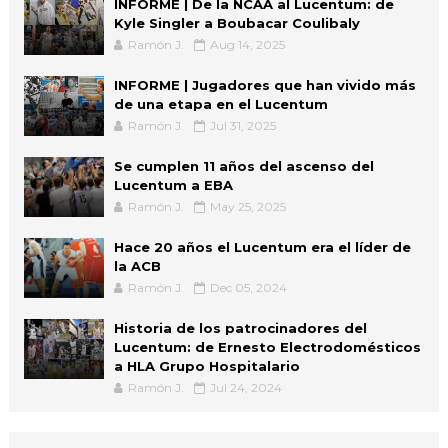
INFORME | De la NCAA al Lucentum: de
Kyle Singler a Boubacar Coulibaly
Ramón J.
Aug 14, 2025
INFORME | Jugadores que han vivido más
de una etapa en el Lucentum
Ramón J.
Jul 31, 2025
Se cumplen 11 años del ascenso del
Lucentum a EBA
Ramón J.
May 25, 2025
Hace 20 años el Lucentum era el líder de
la ACB
Ramón J.
Dec 05, 2024
Historia de los patrocinadores del
Lucentum: de Ernesto Electrodomésticos
a HLA Grupo Hospitalario
Ramón J.
Jul 24, 2024