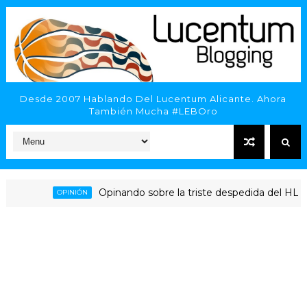
Desde 2007 Hablando Del Lucentum Alicante. Ahora
También Mucha #LEBOro
Opinando sobre la triste despedida del HLA Alican
OPINIÓN