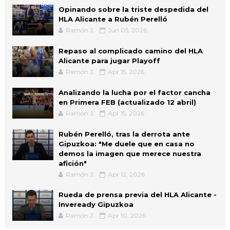
Opinando sobre la triste despedida del
HLA Alicante a Rubén Perelló
Ramón J.
Jun 05, 2026
Repaso al complicado camino del HLA
Alicante para jugar Playoff
Ramón J.
Apr 15, 2026
Analizando la lucha por el factor cancha
en Primera FEB (actualizado 12 abril)
Ramón J.
Apr 15, 2026
Rubén Perelló, tras la derrota ante
Gipuzkoa: "Me duele que en casa no
demos la imagen que merece nuestra
afición"
Ramón J.
Apr 12, 2026
Rueda de prensa previa del HLA Alicante -
Inveready Gipuzkoa
Ramón J.
Apr 10, 2026