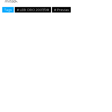
mitad».
Tags
# LEB ORO 2007/08
# Previas