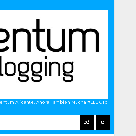
entum Alicante. Ahora También Mucha #LEBOro