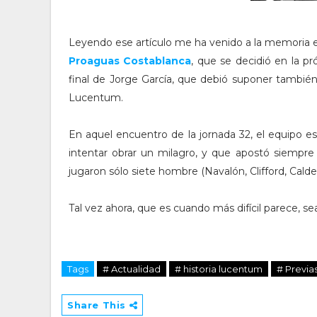
Leyendo ese artículo me ha venido a la memoria e
Proaguas Costablanca
, que se decidió en la p
final de Jorge García, que debió suponer también u
Lucentum.
En aquel encuentro de la jornada 32, el equipo es
intentar obrar un milagro, y que apostó siempre
jugaron sólo siete hombre (Navalón, Clifford, Calder
Tal vez ahora, que es cuando más difícil parece, s
Tags
# Actualidad
# historia lucentum
# Previa
Share This