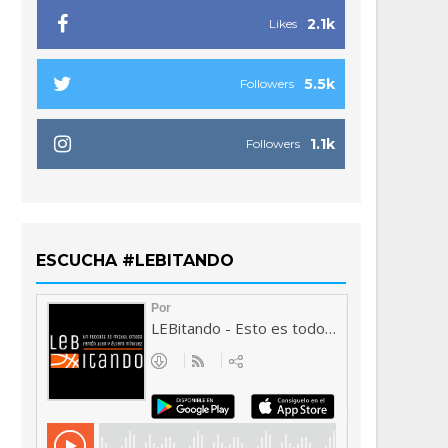
2.1k
Likes
5.5k
Followers
1.1k
Followers
ESCUCHA #LEBITANDO