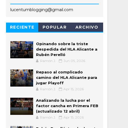
lucentumblogging@gmail.com
RECIENTE
POPULAR
ARCHIVO
Opinando sobre la triste
despedida del HLA Alicante a
Rubén Perelló
Ramón J.
Jun 05, 2026
Repaso al complicado
camino del HLA Alicante para
jugar Playoff
Ramón J.
Apr 15, 2026
Analizando la lucha por el
factor cancha en Primera FEB
(actualizado 12 abril)
Ramón J.
Apr 15, 2026