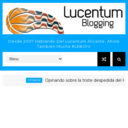
Desde 2007 Hablando Del Lucentum Alicante. Ahora
También Mucha #LEBOro
Opinando sobre la triste despedida del HLA Alica
OPINIÓN