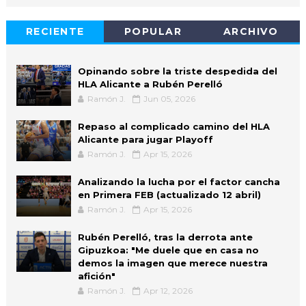
RECIENTE
POPULAR
ARCHIVO
Opinando sobre la triste despedida del
HLA Alicante a Rubén Perelló
Ramón J.
Jun 05, 2026
Repaso al complicado camino del HLA
Alicante para jugar Playoff
Ramón J.
Apr 15, 2026
Analizando la lucha por el factor cancha
en Primera FEB (actualizado 12 abril)
Ramón J.
Apr 15, 2026
Rubén Perelló, tras la derrota ante
Gipuzkoa: "Me duele que en casa no
demos la imagen que merece nuestra
afición"
Ramón J.
Apr 12, 2026