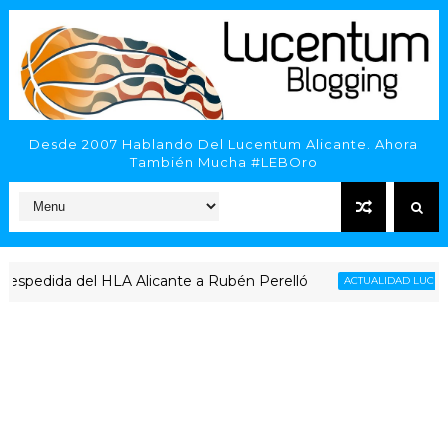
Desde 2007 Hablando Del Lucentum Alicante. Ahora
También Mucha #LEBOro
pedida del HLA Alicante a Rubén Perelló
ACTUALIDAD LUCENTUM