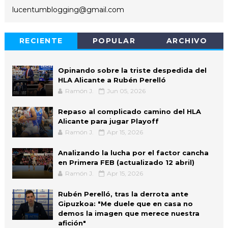
lucentumblogging@gmail.com
RECIENTE
POPULAR
ARCHIVO
Opinando sobre la triste despedida del
HLA Alicante a Rubén Perelló
Ramón J.
Jun 05, 2026
Repaso al complicado camino del HLA
Alicante para jugar Playoff
Ramón J.
Apr 15, 2026
Analizando la lucha por el factor cancha
en Primera FEB (actualizado 12 abril)
Ramón J.
Apr 15, 2026
Rubén Perelló, tras la derrota ante
Gipuzkoa: "Me duele que en casa no
demos la imagen que merece nuestra
afición"