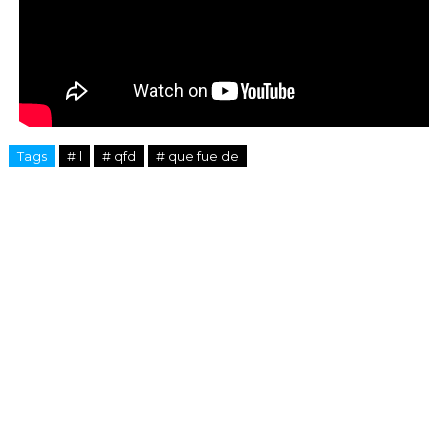
Tags
# l
# qfd
# que fue de