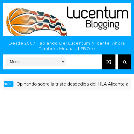
Desde 2007 Hablando Del Lucentum Alicante. Ahora
También Mucha #LEBOro
pinando sobre la triste despedida del HLA Alicante a Rubén Per