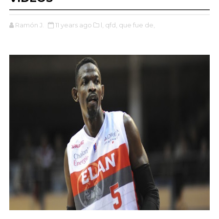
Ramón J.
11 years ago
l,
qfd,
que fue de,