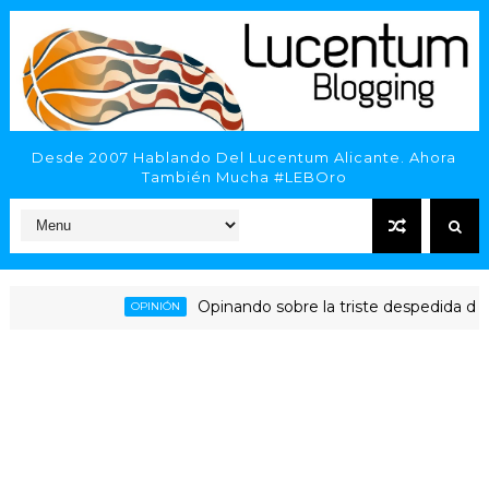
Desde 2007 Hablando Del Lucentum Alicante. Ahora
También Mucha #LEBOro
Opinando sobre la triste despedida del HLA 
OPINIÓN