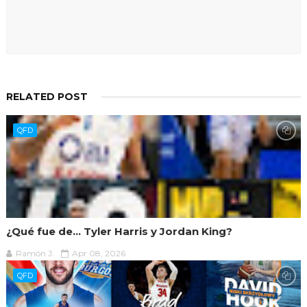
RELATED POST
QFD
¿Qué fue de... Tyler Harris y Jordan King?
Ramón J.
Apr 08, 2026
QFD