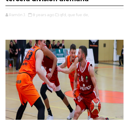
Ramón J.
8 years ago
qfd,
que fue de,