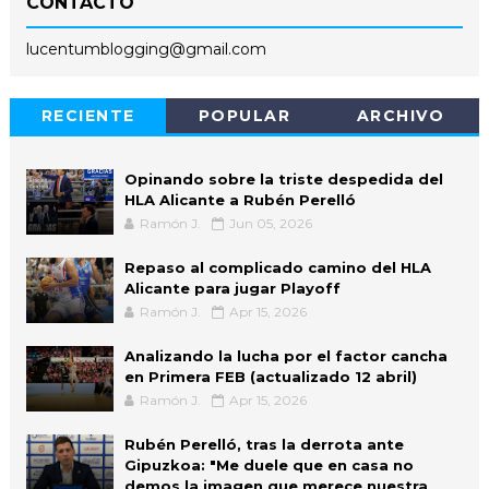
CONTACTO
lucentumblogging@gmail.com
RECIENTE
POPULAR
ARCHIVO
Opinando sobre la triste despedida del
HLA Alicante a Rubén Perelló
Ramón J.
Jun 05, 2026
Repaso al complicado camino del HLA
Alicante para jugar Playoff
Ramón J.
Apr 15, 2026
Analizando la lucha por el factor cancha
en Primera FEB (actualizado 12 abril)
Ramón J.
Apr 15, 2026
Rubén Perelló, tras la derrota ante
Gipuzkoa: "Me duele que en casa no
demos la imagen que merece nuestra