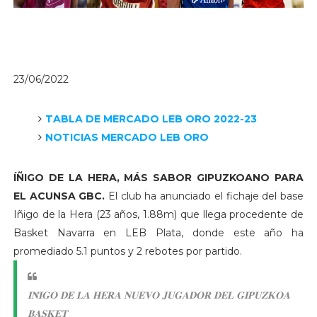
23/06/2022
TABLA DE MERCADO LEB ORO 2022-23
NOTICIAS MERCADO LEB ORO
ÍÑIGO DE LA HERA, MÁS SABOR GIPUZKOANO PARA
EL ACUNSA GBC.
El club ha anunciado el fichaje del base
Iñigo de la Hera (23 años, 1.88m) que llega procedente de
Basket Navarra en LEB Plata, donde este año ha
promediado 5.1 puntos y 2 rebotes por partido.
𝐈𝐍̃𝐈𝐆𝐎 𝐃𝐄 𝐋𝐀 𝐇𝐄𝐑𝐀 𝐍𝐔𝐄𝐕𝐎 𝐉𝐔𝐆𝐀𝐃𝐎𝐑 𝐃𝐄𝐋 𝐆𝐈𝐏𝐔𝐙𝐊𝐎𝐀
𝐁𝐀𝐒𝐊𝐄𝐓