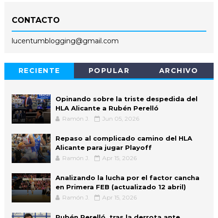
CONTACTO
lucentumblogging@gmail.com
RECIENTE
POPULAR
ARCHIVO
Opinando sobre la triste despedida del
HLA Alicante a Rubén Perelló
Ramón J.
Jun 05, 2026
Repaso al complicado camino del HLA
Alicante para jugar Playoff
Ramón J.
Apr 15, 2026
Analizando la lucha por el factor cancha
en Primera FEB (actualizado 12 abril)
Ramón J.
Apr 15, 2026
Rubén Perelló, tras la derrota ante