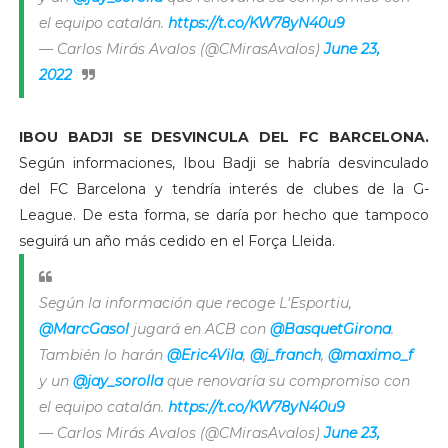
el equipo catalán.
https://t.co/KW78yN40u9
— Carlos Mirás Avalos (@CMirasAvalos)
June 23,
2022
IBOU BADJI SE DESVINCULA DEL FC BARCELONA.
Según informaciones, Ibou Badji se habría desvinculado
del FC Barcelona y tendría interés de clubes de la G-
League. De esta forma, se daría por hecho que tampoco
seguirá un año más cedido en el Força Lleida.
Según la información que recoge L'Esportiu,
@MarcGasol
jugará en ACB con
@BasquetGirona
.
También lo harán
@Eric4Vila
,
@j_franch
,
@maximo_f
y un
@jay_sorolla
que renovaría su compromiso con
el equipo catalán.
https://t.co/KW78yN40u9
— Carlos Mirás Avalos (@CMirasAvalos)
June 23,