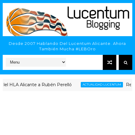
Desde 2007 Hablando Del Lucentum Alicante. Ahora
También Mucha #LEBOro
HLA Alicante a Rubén Perelló
Repaso al
ACTUALIDAD LUCENTUM