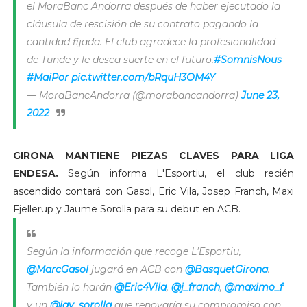
el MoraBanc Andorra después de haber ejecutado la
cláusula de rescisión de su contrato pagando la
cantidad fijada. El club agradece la profesionalidad
de Tunde y le desea suerte en el futuro.
#SomnisNous
#MaiPor
pic.twitter.com/bRquH3OM4Y
— MoraBancAndorra (@morabancandorra)
June 23,
2022
GIRONA MANTIENE PIEZAS CLAVES PARA LIGA
ENDESA.
Según informa L'Esportiu, el club recién
ascendido contará con Gasol, Eric Vila, Josep Franch, Maxi
Fjellerup y Jaume Sorolla para su debut en ACB.
Según la información que recoge L'Esportiu,
@MarcGasol
jugará en ACB con
@BasquetGirona
.
También lo harán
@Eric4Vila
,
@j_franch
,
@maximo_f
y un
@jay_sorolla
que renovaría su compromiso con