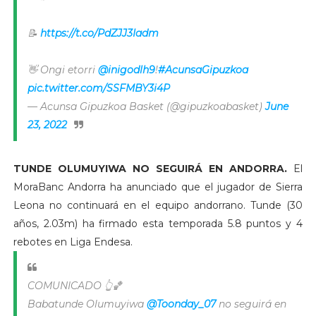
📝
https://t.co/PdZJJ3Iadm
👋 Ongi etorri
@inigodlh9
!
#AcunsaGipuzkoa
pic.twitter.com/SSFMBY3i4P
— Acunsa Gipuzkoa Basket (@gipuzkoabasket)
June
23, 2022
TUNDE OLUMUYIWA NO SEGUIRÁ EN ANDORRA.
El
MoraBanc Andorra ha anunciado que el jugador de Sierra
Leona no continuará en el equipo andorrano. Tunde (30
años, 2.03m) ha firmado esta temporada 5.8 puntos y 4
rebotes en Liga Endesa.
COMUNICADO 👆🏀
Babatunde Olumuyiwa
@Toonday_07
no seguirá en