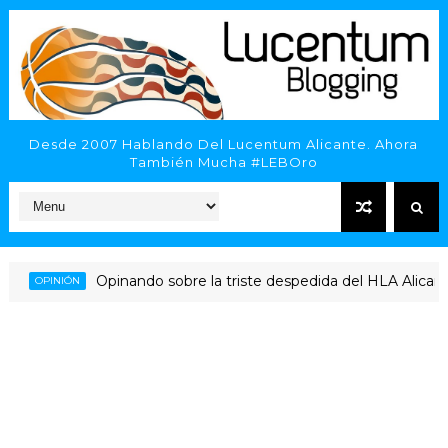
Desde 2007 Hablando Del Lucentum Alicante. Ahora
También Mucha #LEBOro
Opinando sobre la triste despedida del HLA Alicante a R
PINIÓN