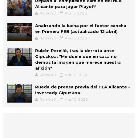
Repaso al complicado camino del HLA
Alicante para jugar Playoff
Ramón J.
Apr 15, 2026
Analizando la lucha por el factor cancha
en Primera FEB (actualizado 12 abril)
Ramón J.
Apr 15, 2026
Rubén Perelló, tras la derrota ante
Gipuzkoa: "Me duele que en casa no
demos la imagen que merece nuestra
afición"
Ramón J.
Apr 12, 2026
Rueda de prensa previa del HLA Alicante -
Inveready Gipuzkoa
Ramón J.
Apr 10, 2026