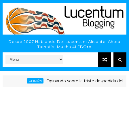
Desde 2007 Hablando Del Lucentum Alicante. Ahora
También Mucha #LEBOro
Opinando sobre la triste despedida del HLA Al
OPINIÓN