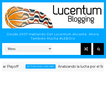
Desde 2007 Hablando Del Lucentum Alicante. Ahora
También Mucha #LEBOro
yoff
Analizando la lucha por el factor can
ACTUALIDAD LEB ORO