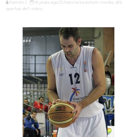
Ramón J.
16 years ago
historia lucentum,
media,
qfd,
que fue de?,
video,