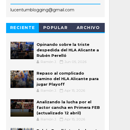
lucentumblogging@gmail.com
RECIENTE
POPULAR
ARCHIVO
Opinando sobre la triste
despedida del HLA Alicante a
Rubén Perelló
Ramón J.
Jun 05, 2026
Repaso al complicado
camino del HLA Alicante para
jugar Playoff
Ramón J.
Apr 15, 2026
Analizando la lucha por el
factor cancha en Primera FEB
(actualizado 12 abril)
Ramón J.
Apr 15, 2026