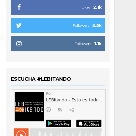
2.1k
Likes
5.5k
Followers
1.1k
Followers
ESCUCHA #LEBITANDO