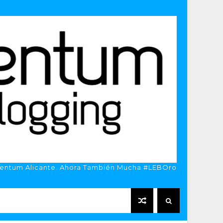
entum Alicante. Ahora También Mucha #LEBOro