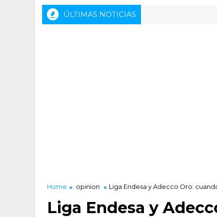
ÚLTIMAS NOTICIAS
Rueda de prensa previa del HLA Alicante - In
CTALIDAD LUCENTUM
Home
opinion
Liga Endesa y Adecco Oro: cuand
Liga Endesa y Adecco