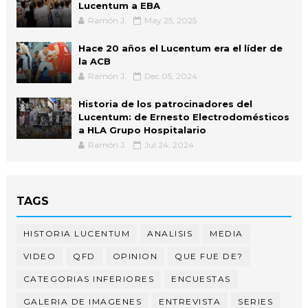
Lucentum a EBA
Ramón J.
May 25, 2025
Hace 20 años el Lucentum era el líder de
la ACB
Ramón J.
Dec 05, 2024
Historia de los patrocinadores del
Lucentum: de Ernesto Electrodomésticos
a HLA Grupo Hospitalario
Ramón J.
Jul 24, 2024
TAGS
HISTORIA LUCENTUM
ANALISIS
MEDIA
VIDEO
QFD
OPINION
QUE FUE DE?
CATEGORIAS INFERIORES
ENCUESTAS
GALERIA DE IMAGENES
ENTREVISTA
SERIES