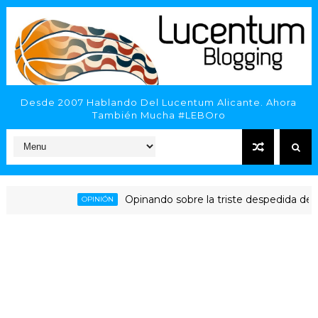
Desde 2007 Hablando Del Lucentum Alicante. Ahora
También Mucha #LEBOro
Opinando sobre la triste despedida del HLA 
OPINIÓN