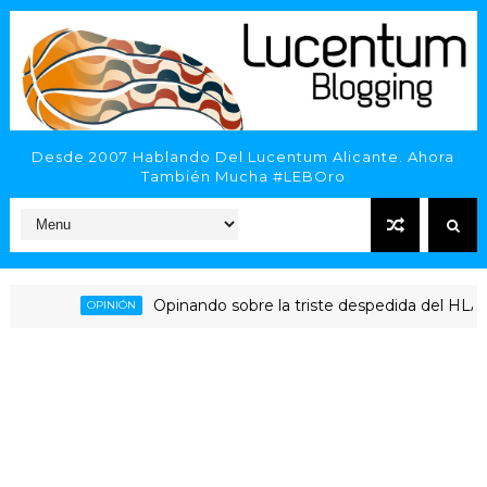
Desde 2007 Hablando Del Lucentum Alicante. Ahora
También Mucha #LEBOro
Opinando sobre la triste despedida del HLA Alicant
OPINIÓN