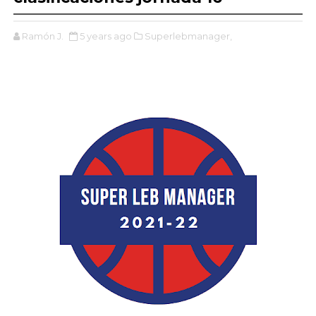
Ramón J.
5 years ago
Superlebmanager,