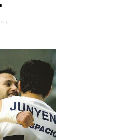
"
siva,