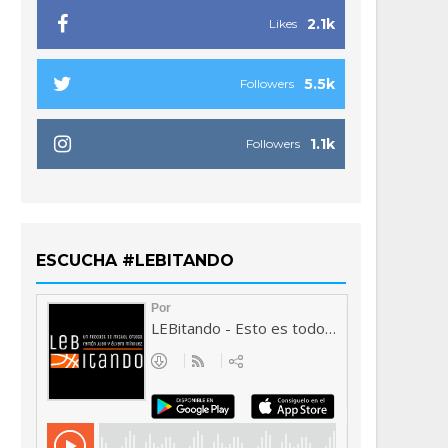
2.1k
Likes
5.5k
Followers
1.1k
Followers
ESCUCHA #LEBITANDO