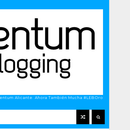
entum Alicante. Ahora También Mucha #LEBOro