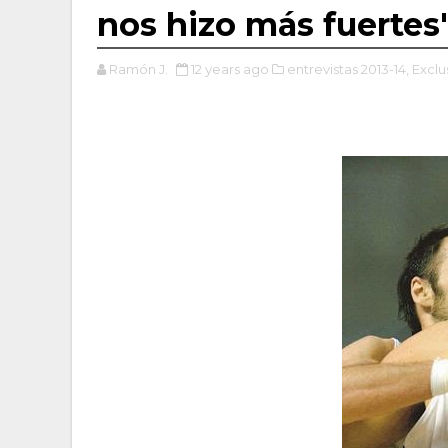
nos hizo más fuertes
Ramón J.
12 years ago
entrevistas 2013-14,
Exclu