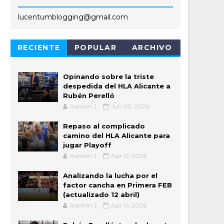
lucentumblogging@gmail.com
RECIENTE
POPULAR
ARCHIVO
Opinando sobre la triste
despedida del HLA Alicante a
Rubén Perelló
Ramón J.
Jun 05, 2026
Repaso al complicado
camino del HLA Alicante para
jugar Playoff
Ramón J.
Apr 15, 2026
Analizando la lucha por el
factor cancha en Primera FEB
(actualizado 12 abril)
Ramón J.
Apr 15, 2026